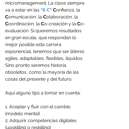
micromanagement. La clave siempre 
va a estar en las 
“6 C”
C
onfianza, la 
C
omunicación, la 
C
olaboración, la 
C
oordinación, la 
C
o-creación y la 
C
o-
evaluación. Si queremos resultados 
en gran escala, que respondan lo 
mejor posible esta carrera 
exponencial, tenemos que ser líderes 
agiles, adaptables, flexibles, líquidos. 
Sino pronto seremos historia, 
obsoletos, como la mayoría de las 
cosas del presente y del futuro.
Aquí alguno tips a tomar en cuenta:
1. Aceptar y fluir con el cambio 
(modelo mental)
2. Adquirir competencias digitales 
(upskilling o reskilling)