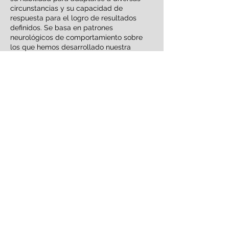
circunstancias y su capacidad de
respuesta para el logro de resultados
definidos. Se basa en patrones
neurológicos de comportamiento sobre
los que hemos desarrollado nuestra
capacidad de responder automática e
inconscientemente estímulos externos. Se
basa en tres principales áreas de
medición :
1. Cómo está programada nuestra
capacidad de respuesta.
2. Cómo procesamos información.
3. Aspectos motivacionales, relacionados
al rol que desempeñamos.
Esta herramienta tiene un alto nivel de
eficiencia en procesos de selección y
desarrollo por medio de herramientas
como el coaching.
¿Te interesa? Escríbenos para más información
Volver