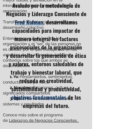
mayor fluidez y alineación en la
Avalado por la metodología de
interacción entre los miembros de la
organización.
Negocios y Liderazgo Consciente de
Fred Kofman
, desarrollamos
Transformar el potencial individual en
desempeño colectivo.
capacidades para impactar de
manera integral los factores
Entendemos que el “ser” de la
organización y el “ser” de las personas no
psicosociales de la organización
es casual, por lo que trabajamos en los
y desarrollar la generación de ética
aspectos de los diferentes ámbitos y
contextos sobre los que ambos se
y valores, entornos saludables de
desenvuelven:
trabajo y bienestar laboral, que
1. Yo:
Pensamientos, sentimientos,
redunda en creatividad,
conductas, cuerpo físico.
sostenibilidad y productividad,
2. Nosotros:
Relaciones, cultura y
significados compartidos.
objetivos fundamentales
de las
3. Ello:
Entorno social, estructuras,
empresas del futuro.
sistemas y resultados.
Conoce más sobre el programa
de
Liderazgo de Negocios Conscientes.