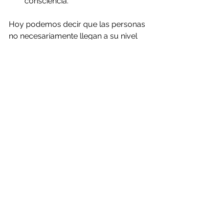
consciencia.
Hoy podemos decir que las personas 
no necesariamente llegan a su nivel 
de incompetencia, sino al punto en el 
que dejaron de desarrollarse o 
fueron promovidas sin la preparación 
ni el acompañamiento adecuado.
Algunas preguntas para reflexionar a 
lideres y organizaciones:
·       ¿Estamos midiendo el potencial o 
solo el desempeño?
·       ¿Estás promoviendo a las 
personas por mérito pasado o por 
capacidades futuras?
·       ¿Hay caminos de desarrollo 
horizontal o solo vertical?
·       ¿Tu cultura promueve el 