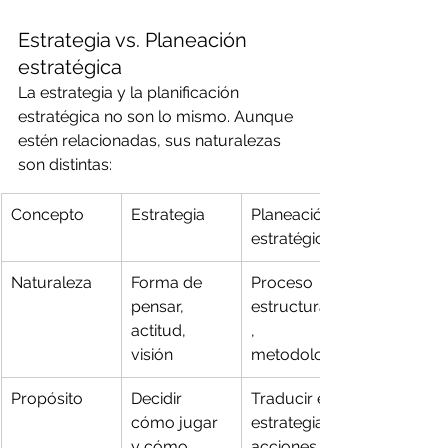
Estrategia vs. Planeación 
estratégica
La estrategia y la planificación 
estratégica no son lo mismo. Aunque 
estén relacionadas, sus naturalezas 
son distintas:
Concepto
Estrategia
Planeación 
estratégica
Naturaleza
Forma de 
Proceso 
pensar, 
estructurado
actitud, 
, 
visión
metodología
Propósito
Decidir 
Traducir esa 
cómo jugar 
estrategia en 
y cómo 
acciones y 