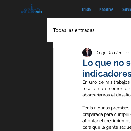
Inicio
Nosotros
Servi
Todas las entradas
Diego Román L.
11
Lo que no s
indicadores
En uno de mis trabajos 
retail en un momento d
abordaríamos el desafío
Tenía algunas premisas 
preparada para cumplir c
afrontar el crecimientos
para que la gente saque 