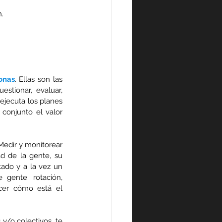
n.
onas
. Ellas son las 
stionar, evaluar, 
ejecuta los planes 
conjunto el valor 
 Medir y monitorear 
d de la gente, su 
tado y a la vez un 
 gente: rotación, 
er cómo está el 
 y/o colectivos, te 