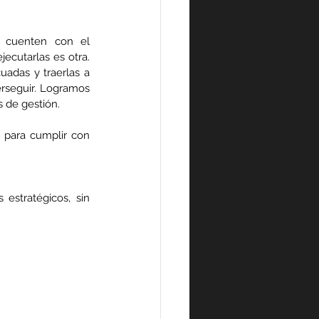
Las organizaciones requieren tener metas claras, discutidas y consensuadas que cuenten con el 
ecutarlas es otra. 
adas y traerlas a 
rseguir. Logramos 
s de gestión.
Toda esta experiencia me lleva a detallar cuáles fueron los elementos fundamentales para cumplir con 
estratégicos, sin 