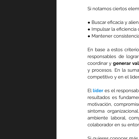
Si notamos ciertos eleme
● Buscar eficacia y alien
● Impulsar la eficiencia
● Mantener consistencia
En base a estos criter
responsables de lograr 
coordinar y 
generar va
y procesos. En la suma 
competitivo y en el lide
El 
líder
 es el responsab
resultados es fundament
motivación, compromiso, 
síntoma organizaciona
ambiente laboral, co
colaborador en su entorn
Si quieres conocer más 