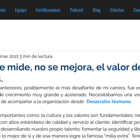
cios
Equipo
Certificaciones
Podcast
Blog
Clientes
Con
 mar 2021
3 min de lectura
e mide, no se mejora, el valor d
.
anteriores, posiblemente el más desafiante de mi carrera, fue 
e crecimiento muy grande y acelerado. Necesitábamos una visi
 de acompañar a la organización desde  
Desarrollo Humano.
importantes como: la cultura y los valores son fundamentales; n
on altos estándares de calidad y servicio al cliente; identificar po
 desarrollando nuestro propio talento; fomentar la seguridad y lib
lo mejor de sí y de esa manera logre la famosa “milla extra”. Ten