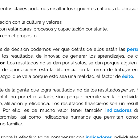
ntos claves podemos resaltar los siguientes criterios de decisió
ación con la cultura y valores.
 con estándares, procesos y capacitación constante.
 con el propósito.
ios de decisión podemos ver que detrás de ellos están las 
pers
los resultados, de innovar, de generar los aprendizajes, de cue
lor
. Los resultados no se dan por sí solos, se dan porque alguien 
de aportaciones está la diferencia, en la forma de trabajar en 
razgo, que vela porque esto sea una realidad, el factor de 
éxito
.
le de la gente que logra resultados, no de los resultados 
per se
.
al, no por el resultado, sino porque permite ver la efectivida
afiliación y eficiencia. Los resultados financieros son un resul
l. Por ello, es de mucho valor tener también 
indicadores
 de
mpromiso; así como indicadores humanos que permitan conoc
o familiar.
sobre la efectividad de 
compensar
 con 
indicadores
 individuales