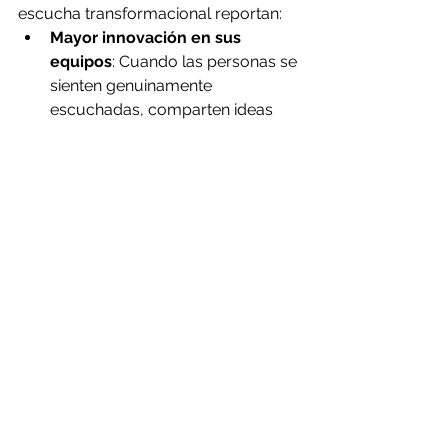
escucha transformacional reportan:
Mayor innovación en sus 
equipos
: Cuando las personas se 
sienten genuinamente 
escuchadas, comparten ideas 
más arriesgadas y creativas
Resolución más efectiva de 
conflictos
: El entendimiento 
mutuo, aunque no implique 
acuerdo, crea bases sólidas para 
encontrar soluciones
Equipos más comprometidos
: 
La experiencia de ser "visto" y 
"escuchado" genera lealtad y 
engagement profundos
Mejor toma de decisiones
: 
Acceso a información más 
completa y matizada