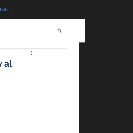
tacto
 al