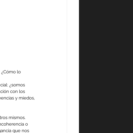
 ¿Cómo lo 
cial: ¿somos 
ión con los 
encias y miedos, 
tros mismos. 
ncoherencia o 
gancia que nos 