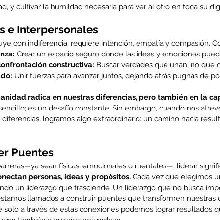
, y cultivar la humildad necesaria para ver al otro en toda su dig
s e Interpersonales
e con indiferencia; requiere intención, empatía y compasión. Cons
nza:
 Crear un espacio seguro donde las ideas y emociones puedan
confrontación constructiva:
 Buscar verdades que unan, no que d
ado:
 Unir fuerzas para avanzar juntos, dejando atrás pugnas de po
anidad radica en nuestras diferencias, pero también en la ca
 sencillo; es un desafío constante. Sin embargo, cuando nos atrev
diferencias, logramos algo extraordinario: un camino hacia resul
er Puentes
rreras—ya sean físicas, emocionales o mentales—, liderar signifi
nectan personas, ideas y propósitos.
 Cada vez que elegimos uni
ndo un liderazgo que trasciende. Un liderazgo que no busca impon
tamos llamados a construir puentes que transformen nuestras 
que solo a través de estas conexiones podemos lograr resultados q
 sino también a quienes nos rodean.