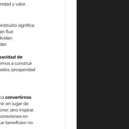
nidad y valor.
truirlo significa:
 fluir.
ividan.
der.
pacidad de 
emos a construir 
tados, prosperidad 
ca 
convertirnos 
r, en lugar de 
er, sino inspirar.
conexiones en 
ue beneficien no 