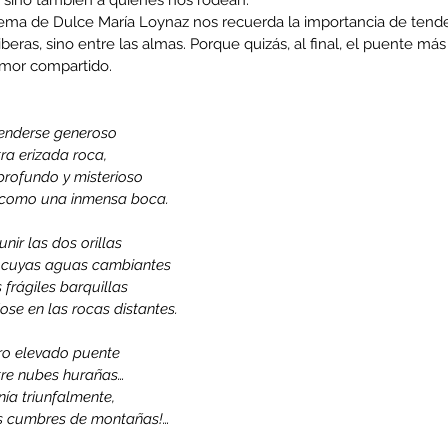
ema de Dulce María Loynaz nos recuerda la importancia de tende
beras, sino entre las almas. Porque quizás, al final, el puente má
amor compartido.
tenderse generoso 
ra erizada roca, 
profundo y misterioso 
ra como una inmensa boca. 
nir las dos orillas 
o, cuyas aguas cambiantes 
 frágiles barquillas 
e en las rocas distantes. 
ro elevado puente 
tre nubes hurañas… 
ía triunfalmente, 
os cumbres de montañas!… 