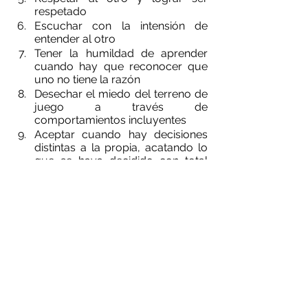
respetado
Escuchar con la intensión de 
entender al otro
Tener la humildad de aprender 
cuando hay que reconocer que 
uno no tiene la razón
Desechar el miedo del terreno de 
juego a través de 
comportamientos incluyentes
Aceptar cuando hay decisiones 
distintas a la propia, acatando lo 
que se haya decidido con total 
compromiso
Tener claros los acuerdos y 
compromisos con una explícita 
aceptación de los mismos, 
consciente de que viene de un 
proceso de co-creación y co-
participación
Tener activo un mecanismo de 
autorregulación que permita 
asegurar el complimiento de 
compromisos y las 